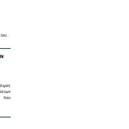
λίου…
ΩΝ
σιμος
όσιων
ν που