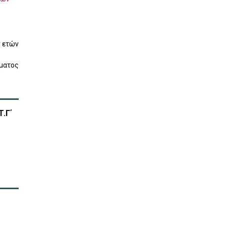
ν ετών
ματος
.Γ΄