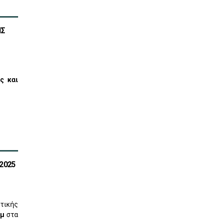
ΗΣ
 και 
2025
τικής
μμ
στα