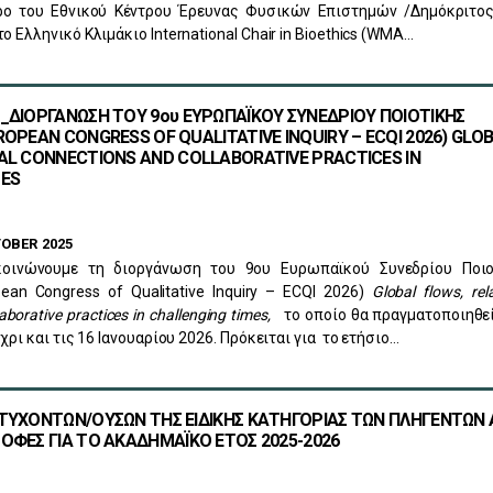
ρο του Εθνικού Κέντρου Έρευνας Φυσικών Επιστημών /Δημόκριτος/
ο Ελληνικό Κλιμάκιο International Chair in Bioethics (WMA…
_ΔΙΟΡΓΑΝΩΣΗ ΤΟΥ 9ου ΕΥΡΩΠΑΪΚΟΥ ΣΥΝΕΔΡΙΟΥ ΠΟΙΟΤΙΚΗΣ
ROPEAN CONGRESS OF QUALITATIVE INQUIRY – ECQI 2026) GLO
AL CONNECTIONS AND COLLABORATIVE PRACTICES IN
MES
OBER 2025
οινώνουμε τη διοργάνωση του 9ου Ευρωπαϊκού Συνεδρίου Ποιο
ean Congress of Qualitative Inquiry – ECQI 2026)
Global flows, rel
aborative practices in challenging times,
το οποίο θα πραγματοποιηθε
χρι και τις 16 Ιανουαρίου 2026. Πρόκειται για το ετήσιο…
ΤΥΧΟΝΤΩΝ/ΟΥΣΩΝ ΤΗΣ ΕΙΔΙΚΗΣ ΚΑΤΗΓΟΡΙΑΣ ΤΩΝ ΠΛΗΓΕΝΤΩΝ
ΟΦΕΣ ΓΙΑ ΤΟ ΑΚΑΔΗΜΑΪΚΟ ΕΤΟΣ 2025-2026