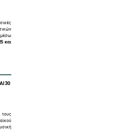
σικές
ητικών
 μέσω
25 και
ΑΙ 30
 τους
παϊκού
υσική