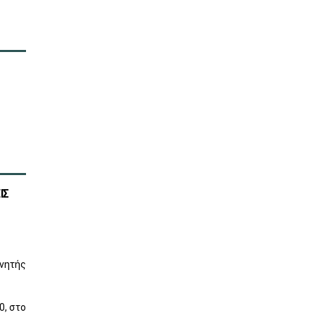
ΙΣ
νητής
0, στο