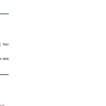
ς που
ν από
τών