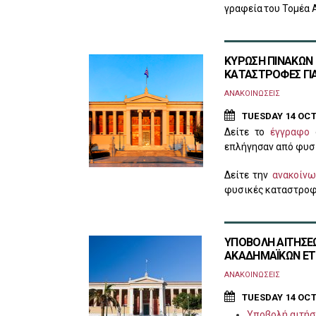
γραφεία του Τομέα 
ΚΥΡΩΣΗ ΠΙΝΑΚΩΝ 
ΚΑΤΑΣΤΡΟΦΕΣ ΓΙΑ
ΑΝΑΚΟΙΝΩΣΕΙΣ
TUESDAY 14 OCT
Δείτε το
έγγραφο
σ
επλήγησαν από φυσι
Δείτε την
ανακοίν
φυσικές καταστροφέ
ΥΠΟΒΟΛΗ ΑΙΤΗΣΕ
ΑΚΑΔΗΜΑΪΚΩΝ ΕΤΩΝ
ΑΝΑΚΟΙΝΩΣΕΙΣ
TUESDAY 14 OCT
Υποβολή αιτήσ