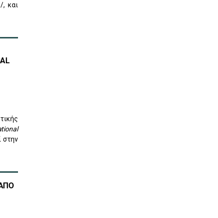
, και
BAL
τικής
ational
ί στην
 ΑΠΟ