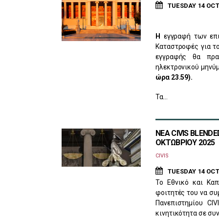
TUESDAY 14 OCT
Η
εγγραφή των επι
Καταστροφές για τ
εγγραφής θα πρα
ηλεκτρονικού μηνύμ
ώρα 23.59).
Τα…
ΝΕΑ CIVIS BLENDE
ΟΚΤΩΒΡΙΟΥ 2025
CIVIS
TUESDAY 14 OCT
Το Εθνικό και Καπ
φοιτητές του να συ
Πανεπιστημίου CI
κινητικότητα σε συν